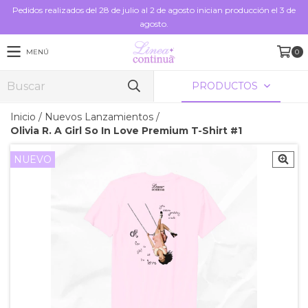
Pedidos realizados del 28 de julio al 2 de agosto inician producción el 3 de
agosto.
MENÚ
0
PRODUCTOS
Inicio
/
Nuevos Lanzamientos
/
Olivia R. A Girl So In Love Premium T-Shirt #1
NUEVO