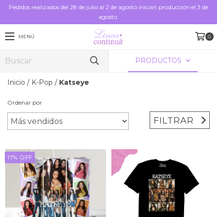
Pedidos realizados del 28 de julio al 2 de agosto inician producción el 3 de
agosto.
MENÚ
0
PRODUCTOS
Inicio
/
K-Pop
/
Katseye
Ordenar por
FILTRAR
17
%
OFF