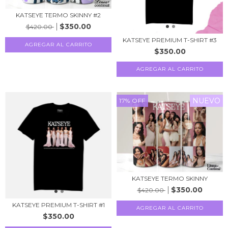
KATSEYE TERMO SKINNY #2
$350.00
$420.00
KATSEYE PREMIUM T-SHIRT #3
AGREGAR AL CARRITO
$350.00
AGREGAR AL CARRITO
NUEVO
17
%
OFF
KATSEYE TERMO SKINNY
$350.00
$420.00
KATSEYE PREMIUM T-SHIRT #1
AGREGAR AL CARRITO
$350.00