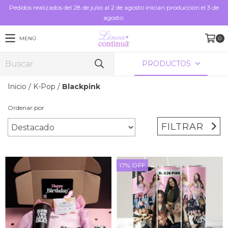
Pedidos realizados del 28 de julio al 2 de agosto inician producción el 3 de
agosto.
MENÚ
0
PRODUCTOS
Inicio
/
K-Pop
/
Blackpink
Ordenar por
FILTRAR
17
%
OFF