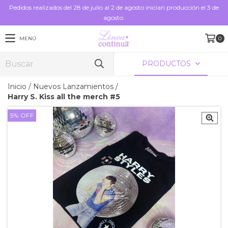
Pedidos realizados del 28 de julio al 2 de agosto inician producción el 3 de
agosto.
MENÚ
0
PRODUCTOS
Inicio
/
Nuevos Lanzamientos
/
Harry S. Kiss all the merch #5
5
%
OFF