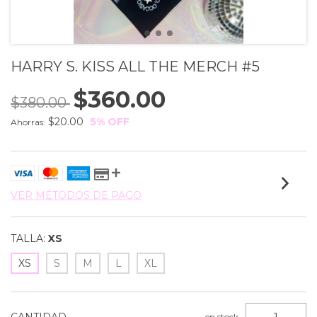
HARRY S. KISS ALL THE MERCH #5
$360.00
$380.00
$20.00
5
% OFF
Ahorras:
VER MÉTODOS DE PAGO
TALLA:
XS
XS
S
M
L
XL
en stock